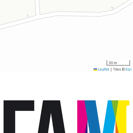
30 m
Leaflet
|
Tiles ©
Esri
Image