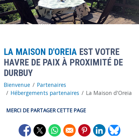
LA MAISON D'OREIA
EST VOTRE
HAVRE DE PAIX À PROXIMITÉ DE
DURBUY
Bienvenue
Partenaires
Hébergements partenaires
La Maison d'Oreia
MERCI DE PARTAGER CETTE PAGE
Opens in a new window
Opens in a new window
Opens in a new window
Opens in a new window
Opens in a new 
Opens in 