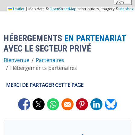
3 km
Leaflet
|
Map data ©
OpenStreetMap
contributors, Imagery ©
Mapbox
HÉBERGEMENTS
EN PARTENARIAT
AVEC LE SECTEUR PRIVÉ
Bienvenue
Partenaires
Hébergements partenaires
MERCI DE PARTAGER CETTE PAGE
Opens in a new window
Opens in a new window
Opens in a new window
Opens in a new window
Opens in a new 
Opens in 