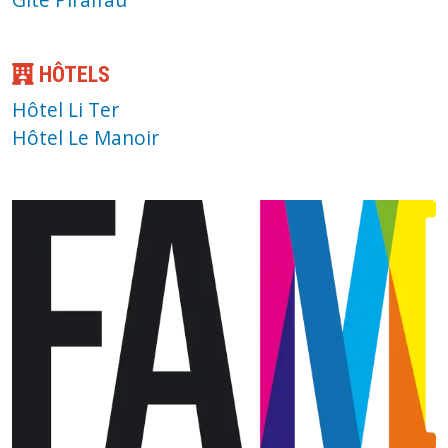
HÔTELS
Hôtel Li Ter
Hôtel Le Manoir
Image