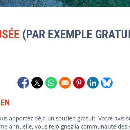
USÉE
(PAR EXEMPLE GRATUI
Opens in a new window
Opens in a new window
Opens in a new window
Opens in a new window
Opens in a new 
Opens in 
IEN
ous apportez déjà un soutien gratuit. Votre avis 
mme annuelle, vous rejoignez la communauté des 