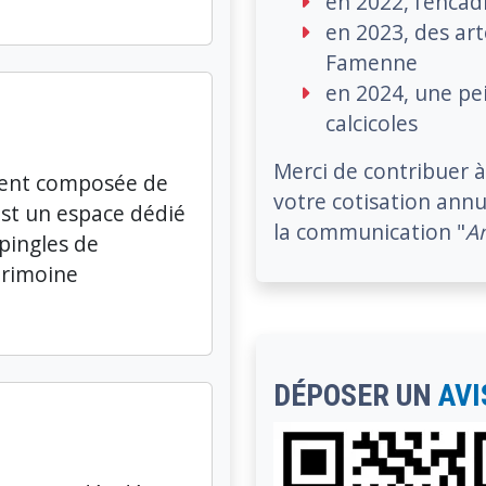
en 2022, l’enca
en 2023, des art
Famenne
en 2024, une pe
calcicoles
Merci de contribuer 
ment composée de
votre cotisation annu
st un espace dédié
la communication "
A
pingles de
atrimoine
DÉPOSER UN
AVI
Image