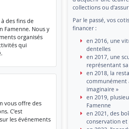
collections ou d’assur
Par le passé, vos cot
 à des fins de
financer :
en Famenne. Nous y
ements organisés
en 2016, une vi
tivités qui
dentelles
é.
en 2017, une sc
représentant sai
en 2018, la resta
communément ap
imaginaire »
en 2019, plusie
m vous offre des
Famenne
ons. C’est
en 2021, des bo
sur les événements
conservation et 