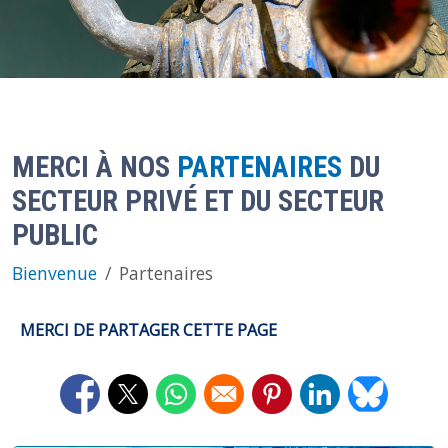
MERCI À NOS
PARTENAIRES
DU
SECTEUR PRIVÉ ET DU SECTEUR
PUBLIC
Bienvenue
Partenaires
MERCI DE PARTAGER CETTE PAGE
Opens in a new window
Opens in a new window
Opens in a new window
Opens in a new window
Opens in a new 
Opens in 