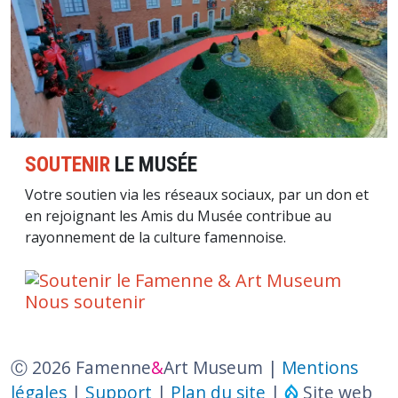
SOUTENIR
LE MUSÉE
Votre soutien via les réseaux sociaux, par un don et
en rejoignant les Amis du Musée contribue au
rayonnement de la culture famennoise.
Nous soutenir
Ⓒ 2026 Famenne
&
Art Museum |
Mentions
légales
|
Support
|
Plan du site
|
Site web