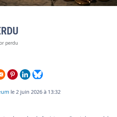
ERDU
sor perdu
ndow
new window
 in a new window
Opens in a new window
Opens in a new window
Opens in a new window
seum
le
2 juin 2026 à 13:32