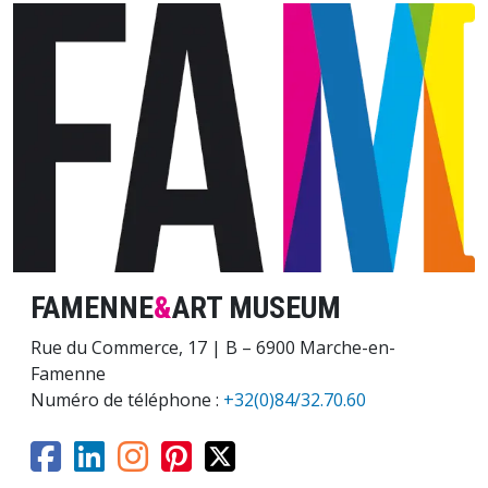
Image
FAMENNE
&
ART MUSEUM
Rue du Commerce, 17 | B – 6900 Marche-en-
Famenne
Numéro de téléphone :
+32(0)84/32.70.60