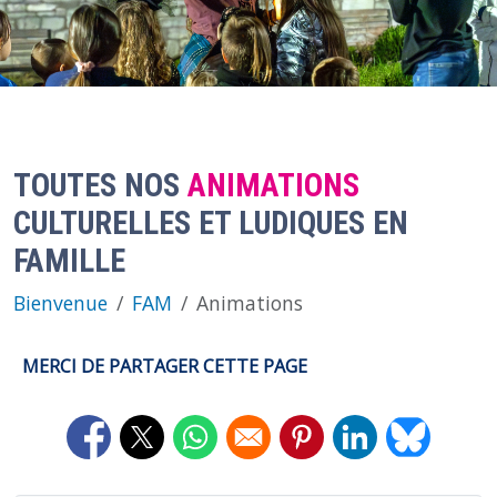
TOUTES NOS
ANIMATIONS
CULTURELLES ET LUDIQUES EN
FAMILLE
Bienvenue
FAM
Animations
MERCI DE PARTAGER CETTE PAGE
Opens in a new window
Opens in a new window
Opens in a new window
Opens in a new window
Opens in a new 
Opens in 