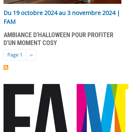
Du
19 octobre 2024
au
3 novembre 2024
|
FAM
AMBIANCE D'HALLOWEEN POUR PROFITER
D'UN MOMENT COSY
Pagination
Page suivante
Page 1
››
Image