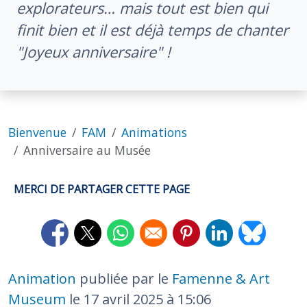
explorateurs… mais tout est bien qui
finit bien et il est déjà temps de chanter
"Joyeux anniversaire" !
Bienvenue
FAM
Animations
Anniversaire au Musée
MERCI DE PARTAGER CETTE PAGE
Opens in a new window
Opens in a new window
Opens in a new window
Opens in a new window
Opens in a new 
Opens in 
Animation
publiée par le
Famenne & Art
Museum
le
17 avril 2025 à 15:06