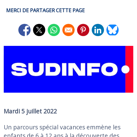
MERCI DE PARTAGER CETTE PAGE
Opens in a new window
Opens in a new window
Opens in a new window
Opens in a new window
Opens in a new 
Opens in 
Image
Mardi 5 juillet 2022
Un parcours spécial vacances emmène les
enfants de 6 à 12 ans à la découverte des