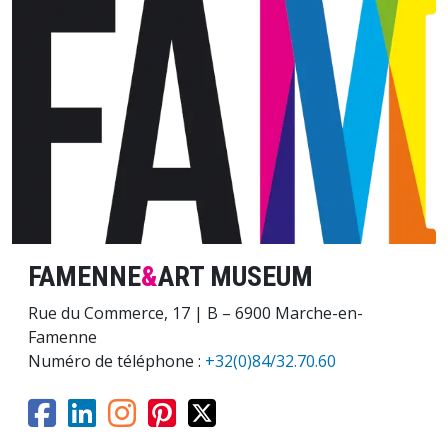
Image
FAMENNE
&
ART MUSEUM
Rue du Commerce, 17 | B – 6900 Marche-en-
Famenne
Numéro de téléphone :
+32(0)84/32.70.60