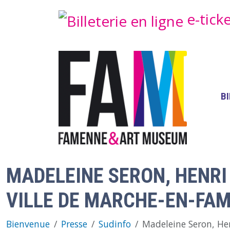
Aller au contenu principal
e-tick
M
B
MADELEINE SERON, HENRI
VILLE DE MARCHE-EN-FA
Bienvenue
Presse
Sudinfo
Madeleine Seron, Hen