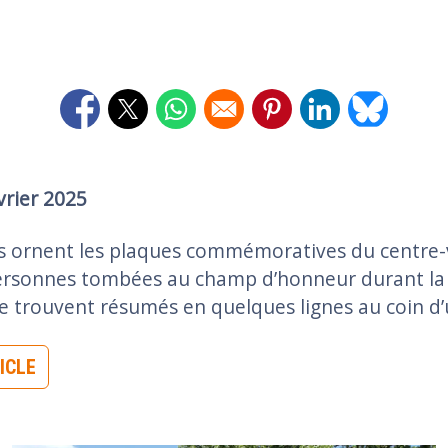
Opens in a new window
Opens in a new window
Opens in a new window
Opens in a new window
Opens in a new 
Opens in 
vrier 2025
 ornent les plaques commémoratives du centre-vi
ersonnes tombées au champ d’honneur durant la 
e trouvent résumés en quelques lignes au coin d’
TICLE