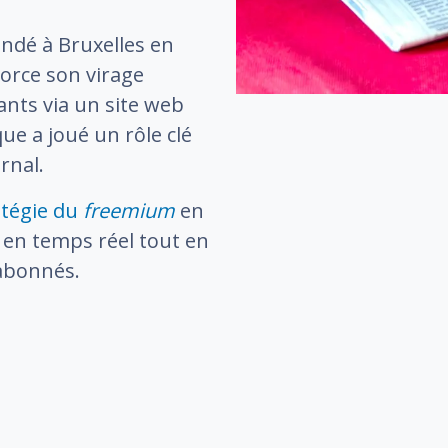
fondé à Bruxelles en
morce son virage
nts via un site web
que a joué un rôle clé
rnal.
atégie du
freemium
en
 en temps réel tout en
 abonnés.