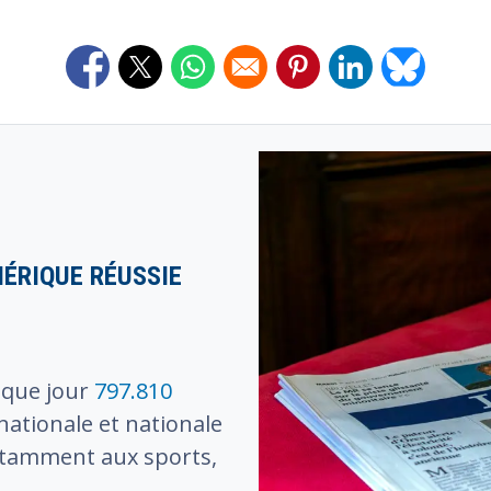
Opens in a new window
Opens in a new window
Opens in a new window
Opens in a new window
Opens in a new 
Opens in 
Image
ÉRIQUE RÉUSSIE
aque jour
797.810
rnationale et nationale
otamment aux sports,