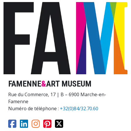
Image
FAMENNE
&
ART MUSEUM
Rue du Commerce, 17 | B – 6900 Marche-en-
Famenne
Numéro de téléphone :
+32(0)84/32.70.60