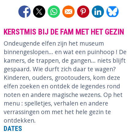
Opens in a new window
Opens in a new window
Opens in a new window
Opens in a new window
Opens in a new 
Opens in 
KERSTMIS BIJ DE FAM MET HET GEZIN
Ondeugende elfen zijn het museum
binnengeslopen... en wat een puinhoop ! De
kamers, de trappen, de gangen... niets blijft
gespaard. Wie durft zich daar te wagen?
Kinderen, ouders, grootouders, kom deze
elfen zoeken en ontdek de legendes rond
noten en andere magische wezens. Op het
menu : spelletjes, verhalen en andere
verrassingen om met het hele gezin te
ontdekken.
DATES